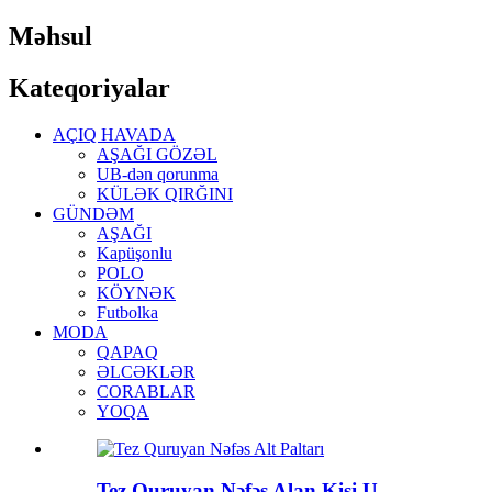
Məhsul
Kateqoriyalar
AÇIQ HAVADA
AŞAĞI GÖZƏL
UB-dən qorunma
KÜLƏK QIRĞINI
GÜNDƏM
AŞAĞI
Kapüşonlu
POLO
KÖYNƏK
Futbolka
MODA
QAPAQ
ƏLCƏKLƏR
CORABLAR
YOQA
Tez Quruyan Nəfəs Alan Kişi U...