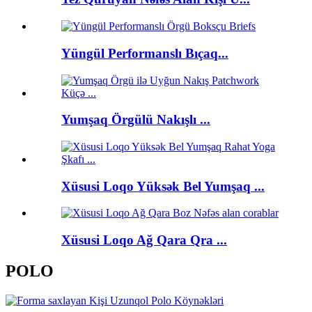
Yüngül Performanslı Bıçaq...
Yumşaq Örgülü Nakışlı ...
Xüsusi Loqo Yüksək Bel Yumşaq ...
Xüsusi Loqo Ağ Qara Qra ...
POLO