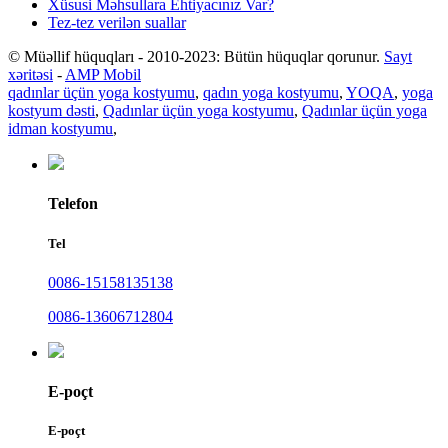
Xüsusi Məhsullara Ehtiyacınız Var?
Tez-tez verilən suallar
© Müəllif hüquqları - 2010-2023: Bütün hüquqlar qorunur.
Sayt
xəritəsi
-
AMP Mobil
qadınlar üçün yoga kostyumu
,
qadın yoga kostyumu
,
YOQA
,
yoga
kostyum dəsti
,
Qadınlar üçün yoga kostyumu
,
Qadınlar üçün yoga
idman kostyumu
,
Telefon
Tel
0086-15158135138
0086-13606712804
E-poçt
E-poçt