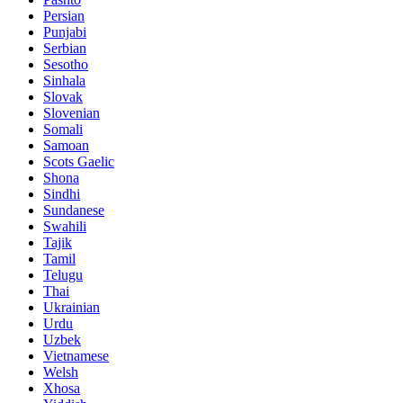
Persian
Punjabi
Serbian
Sesotho
Sinhala
Slovak
Slovenian
Somali
Samoan
Scots Gaelic
Shona
Sindhi
Sundanese
Swahili
Tajik
Tamil
Telugu
Thai
Ukrainian
Urdu
Uzbek
Vietnamese
Welsh
Xhosa