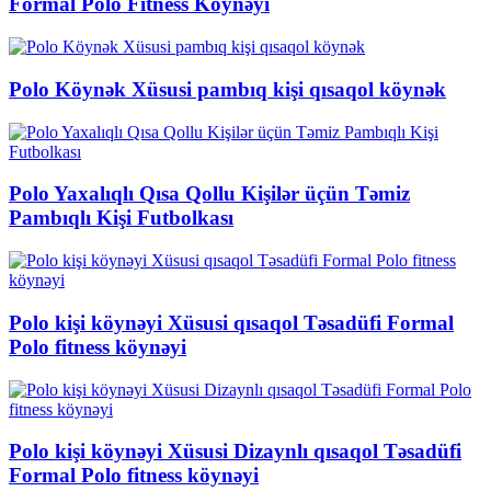
Formal Polo Fitness Köynəyi
Polo Köynək Xüsusi pambıq kişi qısaqol köynək
Polo Yaxalıqlı Qısa Qollu Kişilər üçün Təmiz
Pambıqlı Kişi Futbolkası
Polo kişi köynəyi Xüsusi qısaqol Təsadüfi Formal
Polo fitness köynəyi
Polo kişi köynəyi Xüsusi Dizaynlı qısaqol Təsadüfi
Formal Polo fitness köynəyi