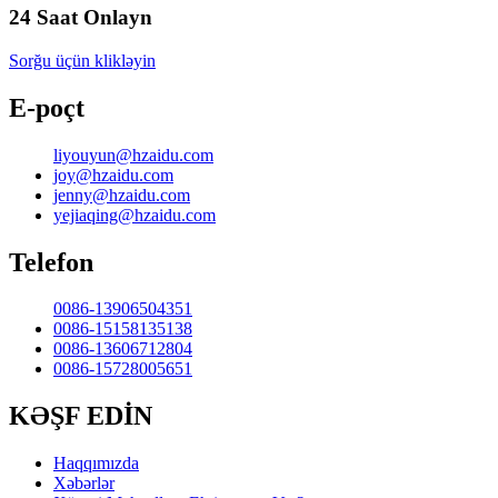
24 Saat Onlayn
Sorğu üçün klikləyin
E-poçt
liyouyun@hzaidu.com
joy@hzaidu.com
jenny@hzaidu.com
yejiaqing@hzaidu.com
Telefon
0086-13906504351
0086-15158135138
0086-13606712804
0086-15728005651
KƏŞF EDİN
Haqqımızda
Xəbərlər