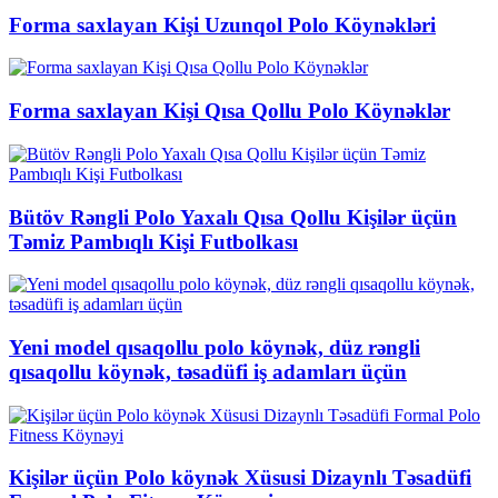
Forma saxlayan Kişi Uzunqol Polo Köynəkləri
Forma saxlayan Kişi Qısa Qollu Polo Köynəklər
Bütöv Rəngli Polo Yaxalı Qısa Qollu Kişilər üçün
Təmiz Pambıqlı Kişi Futbolkası
Yeni model qısaqollu polo köynək, düz rəngli
qısaqollu köynək, təsadüfi iş adamları üçün
Kişilər üçün Polo köynək Xüsusi Dizaynlı Təsadüfi