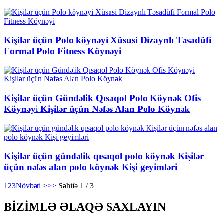
Kişilər üçün Polo köynəyi Xüsusi Dizaynlı Təsadüfi
Formal Polo Fitness Köynəyi
Kişilər üçün Gündəlik Qısaqol Polo Köynək Ofis
Köynəyi Kişilər üçün Nəfəs Alan Polo Köynək
Kişilər üçün gündəlik qısaqol polo köynək Kişilər
üçün nəfəs alan polo köynək Kişi geyimləri
1
2
3
Növbəti >
>>
Səhifə 1 / 3
BİZİMLƏ ƏLAQƏ SAXLAYIN