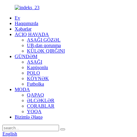
Ev
Haqqımızda
Xəbərlər
AÇIQ HAVADA
AŞAĞI GÖZƏL
UB-dən qorunma
KÜLƏK QIRĞINI
GÜNDƏM
AŞAĞI
Kapüşonlu
POLO
KÖYNƏK
Futbolka
MODA
QAPAQ
ƏLCƏKLƏR
CORABLAR
YOQA
Bizimlə Əlaqə
English