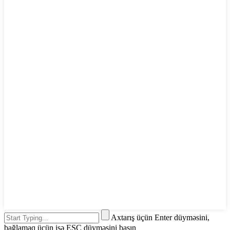
Axtarış üçün Enter düyməsini,
bağlamaq üçün isə ESC düyməsini basın