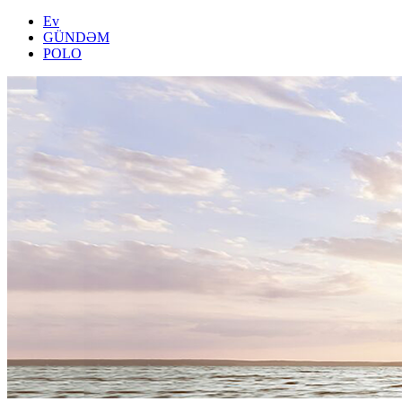
Ev
GÜNDƏM
POLO