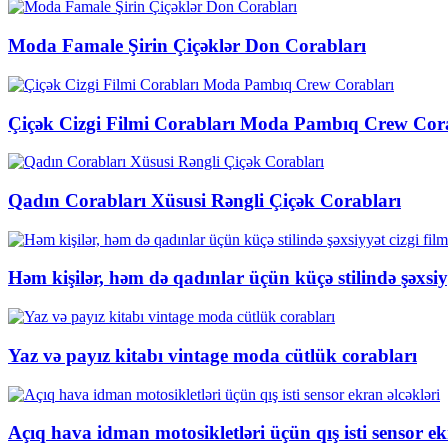
Moda Famale Şirin Çiçəklər Don Corabları
Çiçək Cizgi Filmi Corabları Moda Pambıq Crew Cor
Qadın Corabları Xüsusi Rəngli Çiçək Corabları
Həm kişilər, həm də qadınlar üçün küçə stilində şəxsiy
Yaz və payız kitabı vintage moda cütlük corabları
Açıq hava idman motosikletləri üçün qış isti sensor ek