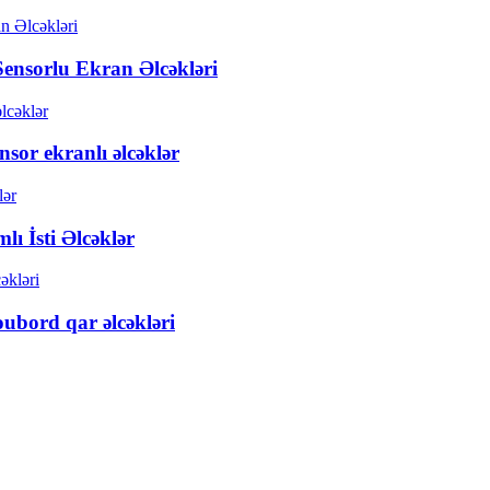
Sensorlu Ekran Əlcəkləri
nsor ekranlı əlcəklər
ı İsti Əlcəklər
oubord qar əlcəkləri