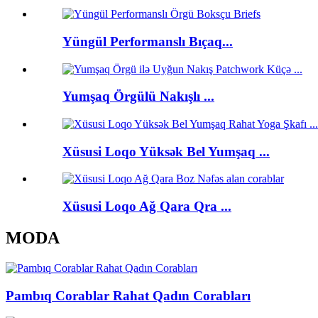
Yüngül Performanslı Bıçaq...
Yumşaq Örgülü Nakışlı ...
Xüsusi Loqo Yüksək Bel Yumşaq ...
Xüsusi Loqo Ağ Qara Qra ...
MODA
Pambıq Corablar Rahat Qadın Corabları