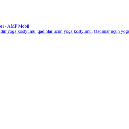
əsi
-
AMP Mobil
adın yoga kostyumu
,
qadınlar üçün yoga kostyumu
,
Qadınlar üçün yog