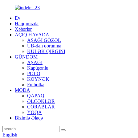
Ev
Haqqımızda
Xəbərlər
AÇIQ HAVADA
AŞAĞI GÖZƏL
UB-dən qorunma
KÜLƏK QIRĞINI
GÜNDƏM
AŞAĞI
Kapüşonlu
POLO
KÖYNƏK
Futbolka
MODA
QAPAQ
ƏLCƏKLƏR
CORABLAR
YOQA
Bizimlə Əlaqə
English