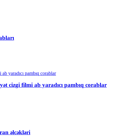
abları
yət cizgi filmi ab yaradıcı pambıq corablar
ran əlcəkləri