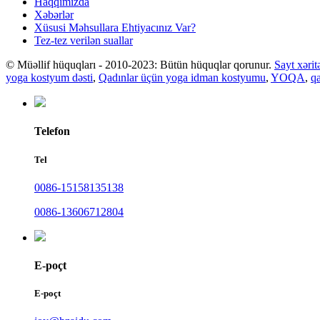
Haqqımızda
Xəbərlər
Xüsusi Məhsullara Ehtiyacınız Var?
Tez-tez verilən suallar
© Müəllif hüquqları - 2010-2023: Bütün hüquqlar qorunur.
Sayt xərit
yoga kostyum dəsti
,
Qadınlar üçün yoga idman kostyumu
,
YOQA
,
q
Telefon
Tel
0086-15158135138
0086-13606712804
E-poçt
E-poçt