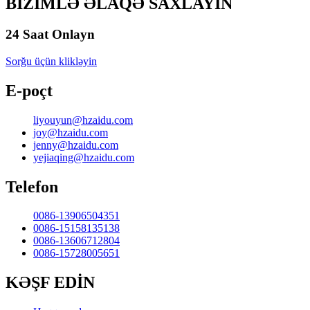
BİZİMLƏ ƏLAQƏ SAXLAYIN
24 Saat Onlayn
Sorğu üçün klikləyin
E-poçt
liyouyun@hzaidu.com
joy@hzaidu.com
jenny@hzaidu.com
yejiaqing@hzaidu.com
Telefon
0086-13906504351
0086-15158135138
0086-13606712804
0086-15728005651
KƏŞF EDİN