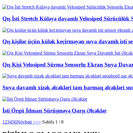
Qış İsti Stretch Küləyə davamlı Velosiped Sürücülük 
Qış kişilər üçün külək keçirməyən suya davamlı isti se
Qış Kişi Velosiped Sürmə Sensorlu Ekran Suya Davaml
Suya davamlı xizək əlcəkləri tam barmaq əlcəkləri sn
İsti Örgü İdman Sürüşməyə Qarşı Əlcəklər
1
2
3
4
5
6
Növbəti >
>>
Səhifə 1 / 8