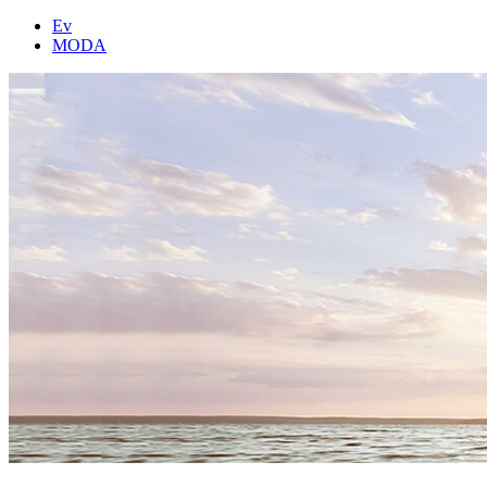
Ev
MODA