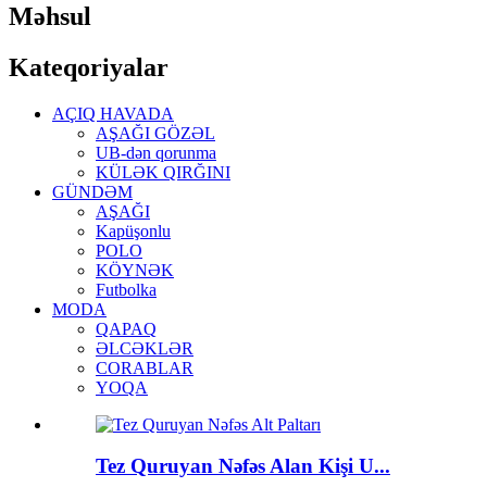
Məhsul
Kateqoriyalar
AÇIQ HAVADA
AŞAĞI GÖZƏL
UB-dən qorunma
KÜLƏK QIRĞINI
GÜNDƏM
AŞAĞI
Kapüşonlu
POLO
KÖYNƏK
Futbolka
MODA
QAPAQ
ƏLCƏKLƏR
CORABLAR
YOQA
Tez Quruyan Nəfəs Alan Kişi U...