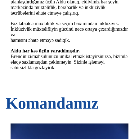
planlaşdırdığımız üçün Aidu olaraq, etdiyimiz hər şeyin
mərkəzində müxtəliflik, bərabərlik və inklüzivlik
təcrübələrini əhatə etməyə çalışırıq.
Biz təbiətcə müxtəlifik və seçim baxımından inklüzivik.
İnklüzivlik müxtəlifliyin gücünü necə ortaya çıxardığımızdır
və
hamısını əhatə etməyə sadiqik.
Aidu hər kəs üçün yaradılmışdır.
Brendinizi/məhsulunuzu unikal etmək istəyirsinizsə, bizimlə
əlaqə saxlamaqdan çəkinməyin. Sizinlə işləməyi
səbirsizliklə gözləyirik.
Komandamız