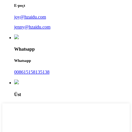
E-poçt
joy@hzaidu.com
jenny@hzaidu.com
Whatsapp
Whatsapp
008615158135138
Üst