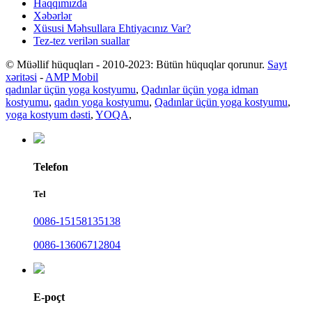
Haqqımızda
Xəbərlər
Xüsusi Məhsullara Ehtiyacınız Var?
Tez-tez verilən suallar
© Müəllif hüquqları - 2010-2023: Bütün hüquqlar qorunur.
Sayt
xəritəsi
-
AMP Mobil
qadınlar üçün yoga kostyumu
,
Qadınlar üçün yoga idman
kostyumu
,
qadın yoga kostyumu
,
Qadınlar üçün yoga kostyumu
,
yoga kostyum dəsti
,
YOQA
,
Telefon
Tel
0086-15158135138
0086-13606712804
E-poçt