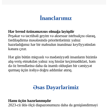
İnanclarımız
Hər brend özünəməxsus olmağa layiqdir
Peşəkar və təcrübəli geyim və aksesuar istehsalçısı olaraq,
fərdiləşdirmə məsələsində prioritetlərimiz yalnız
hazırladığımız hər bir məhsulun inanılmaz keyfiyyətindən
kənara çıxır.
Hər gün bütün miqyaslı və mədəniyyətli insanların bizimlə
alış-veriş etməkdən yalnız xoş hisslər keçirmədikləri, həm
də öz brendlərinə daha da inamlı olduqları bir cəmiyyət
qurmaq üçün irəliyə doğru addımlar atırıq.
Əsas Dəyərlərimiz
Hamı üçün hazırlanmışdır
2023-cü ildə ölçü diapazonumuzu daha da genişləndirməyi