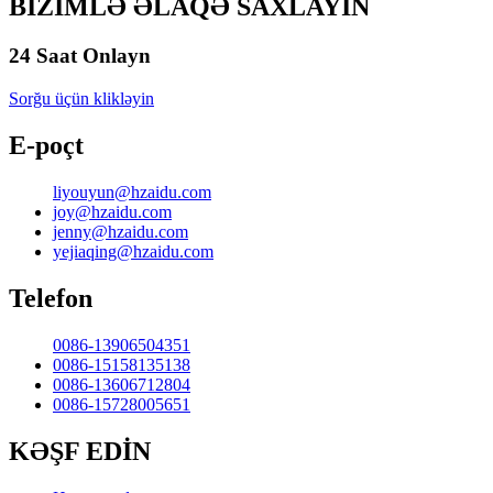
BİZİMLƏ ƏLAQƏ SAXLAYIN
24 Saat Onlayn
Sorğu üçün klikləyin
E-poçt
liyouyun@hzaidu.com
joy@hzaidu.com
jenny@hzaidu.com
yejiaqing@hzaidu.com
Telefon
0086-13906504351
0086-15158135138
0086-13606712804
0086-15728005651
KƏŞF EDİN