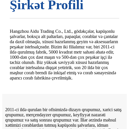
Şirkət Profili
Hangzhou Aidu Trading Co., Ltd., gödəkçələr, kapüşonlu
şalvarlar, boksçu alt paltarları, papaqlar, corablar və çantalar
da daxil olmaqla, xüsusi hazırlanmış geyim və aksesuarların
peşəkar istehsalçısıdır. Bizim iki filialımız var, biri 2011-ci
ildə qurulmuş fabrik, 5000 kvadrat metr sahəni əhatə edir,
1000-dən çox dəst maşın və 500-dən çox peşəkar işçi ilə
təchiz olunub. Biz yüksək səviyyəli xüsusi hazırlanmış
corablar istehsalına diqqət yetiririk, son 20 ildə bir çox
məşhur corab brendi ilə inkişaf etmiş və corab sənayesində
aparıcı corab fabrikinə çevrilmişik.
2011-ci ildə qurulan bir ofisimizdə dizayn qrupumuz, xarici satış
qrupumuz, merçendayzer qrupumuz, keyfiyyət nəzarəti
qrupumuz və satış sonrası qrupumuz var. İllər ərzində məhsul
xəttimizi corablardan tutmuş kapüşonlu şalvarlara, idman