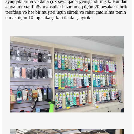
ayaqqabılarına və daha çox şeyə qədər genişləndirmişik. Bundan
əlavə, müxtəlif növ məhsullar hazırlamaq üçün 20 peşəkar fabrik
tərəfdaşı və hər bir müştəri üçün sürətli və rahat çatdırılma təmin
etmək üçün 10 logistika şirkəti ilə də işləyirik.