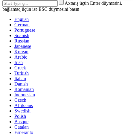
Axtarış üçün Enter düyməsini,
bağlamaq üçün isə ESC düyməsini basın
English
German
Portuguese
Spanish
Russian
Japanese
Korean
Arabic
Irish
Greek
Turkish
Italian
Danish
Romanian
Indonesian
Czech
Afrikaans
Swedish
Polish
Basque
Catalan
Esperanto