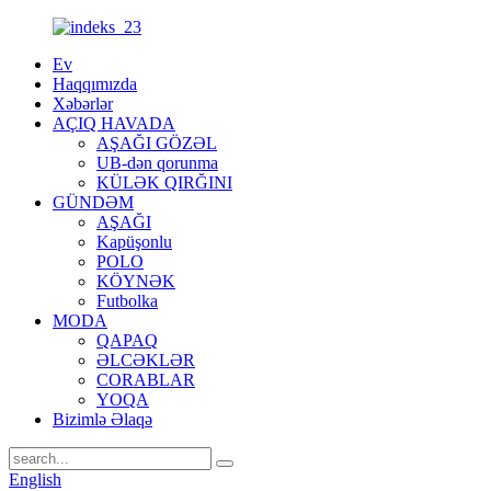
Ev
Haqqımızda
Xəbərlər
AÇIQ HAVADA
AŞAĞI GÖZƏL
UB-dən qorunma
KÜLƏK QIRĞINI
GÜNDƏM
AŞAĞI
Kapüşonlu
POLO
KÖYNƏK
Futbolka
MODA
QAPAQ
ƏLCƏKLƏR
CORABLAR
YOQA
Bizimlə Əlaqə
English