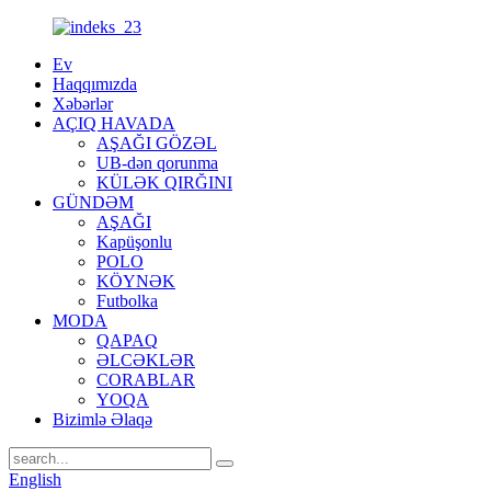
Ev
Haqqımızda
Xəbərlər
AÇIQ HAVADA
AŞAĞI GÖZƏL
UB-dən qorunma
KÜLƏK QIRĞINI
GÜNDƏM
AŞAĞI
Kapüşonlu
POLO
KÖYNƏK
Futbolka
MODA
QAPAQ
ƏLCƏKLƏR
CORABLAR
YOQA
Bizimlə Əlaqə
English