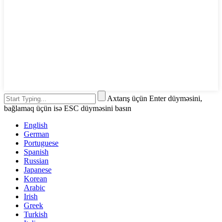
Axtarış üçün Enter düyməsini,
bağlamaq üçün isə ESC düyməsini basın
English
German
Portuguese
Spanish
Russian
Japanese
Korean
Arabic
Irish
Greek
Turkish