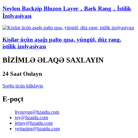
Neylon Backzip Bluzon Layer，Bərk Rəng，İstilik
İzolyasiyası
Kişilər üçün aşağı palto qısa, yüngül, düz rəng,
istilik izolyasiyası
BİZİMLƏ ƏLAQƏ SAXLAYIN
24 Saat Onlayn
Sorğu üçün klikləyin
E-poçt
liyouyun@hzaidu.com
joy@hzaidu.com
jenny@hzaidu.com
yejiaqing@hzaidu.com