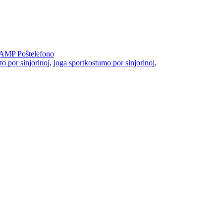
AMP Poŝtelefono
to por sinjorinoj
,
joga sportkostumo por sinjorinoj
,