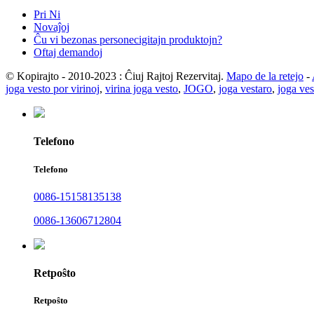
Pri Ni
Novaĵoj
Ĉu vi bezonas personecigitajn produktojn?
Oftaj demandoj
© Kopirajto - 2010-2023 : Ĉiuj Rajtoj Rezervitaj.
Mapo de la retejo
-
joga vesto por virinoj
,
virina joga vesto
,
JOGO
,
joga vestaro
,
joga ves
Telefono
Telefono
0086-15158135138
0086-13606712804
Retpoŝto
Retpoŝto