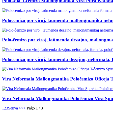
Polokola T-ĉemizo Mallongmanika Vira Pura Kotona
Poloĉemizo por viroj, laŭmenda mallongmanika nefo
Polo-ĉemizo por viroj, laŭmenda dezajno, mallongman
Poloĉemizo por viroj, laŭmenda dezajno, neformala, 
Vira Neformala Mallongmanika Poloĉemizo Oficeja T-
Vira Neformala Mallongmanika Poloĉemizo Vira Spire
1
2
3
Sekva >
>>
Paĝo 1 / 3