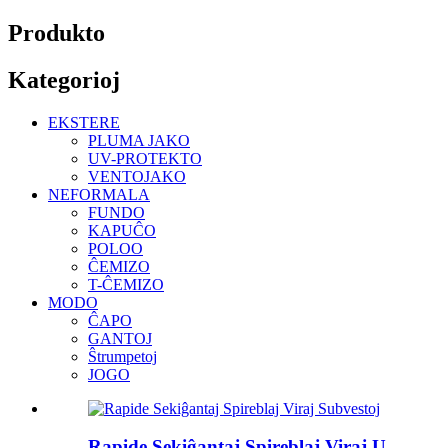
Produkto
Kategorioj
EKSTERE
PLUMA JAKO
UV-PROTEKTO
VENTOJAKO
NEFORMALA
FUNDO
KAPUĈO
POLOO
ĈEMIZO
T-ĈEMIZO
MODO
ĈAPO
GANTOJ
Ŝtrumpetoj
JOGO
Rapide Sekiĝantaj Spireblaj Viraj U...