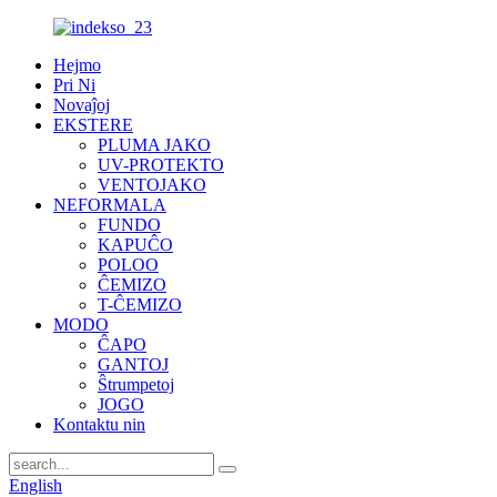
Hejmo
Pri Ni
Novaĵoj
EKSTERE
PLUMA JAKO
UV-PROTEKTO
VENTOJAKO
NEFORMALA
FUNDO
KAPUĈO
POLOO
ĈEMIZO
T-ĈEMIZO
MODO
ĈAPO
GANTOJ
Ŝtrumpetoj
JOGO
Kontaktu nin
English