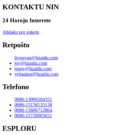
KONTAKTU NIN
24 Horojn Interrete
Alklaku por enketo
Retpoŝto
liyouyun@hzaidu.com
joy@hzaidu.com
jenny@hzaidu.com
yejiaqing@hzaidu.com
Telefono
0086-13906504351
0086-15158135138
0086-13606712804
0086-15728005651
ESPLORU