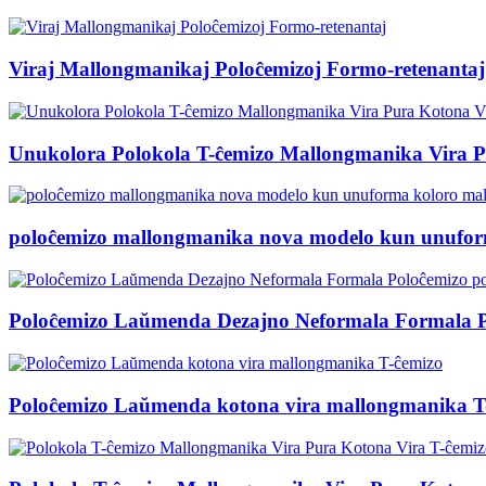
Viraj Mallongmanikaj Poloĉemizoj Formo-retenantaj
Unukolora Polokola T-ĉemizo Mallongmanika Vira P
poloĉemizo mallongmanika nova modelo kun unufor
Poloĉemizo Laŭmenda Dezajno Neformala Formala Po
Poloĉemizo Laŭmenda kotona vira mallongmanika T