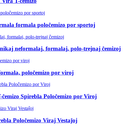
 Vira T-ĉemizo
rmala formala poloĉemizo por sportoj
ikaj neformalaj, formalaj, polo-trejnaj ĉemizoj
formala, poloĉemizo por viroj
ĉemizo Spirebla Poloĉemizo por Viroj
bla Poloĉemizo Viraj Vestaĵoj