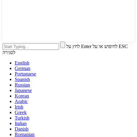
לחץ על Enter לחיפוש או על ESC
לסגירה
English
German
Portuguese
Spanish
Russian
Japanese
Korean
Arabic
Irish
Greek
Turkish
Italian
Danish
Romanian