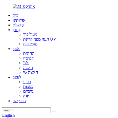
בַּיִת
אודותינו
חֲדָשׁוֹת
בָּחוּץ
מעיל פוך
הגנה מפני קרינת UV
מְעִיל רוּחַ
אַגָבִי
תַחתִית
קפוצ'ון
פּוֹלוֹ
חוּלצָה
חוּלצַת טִי
לְעַצֵב
כּוֹבַע
כפפות
גרביים
יוֹגָה
צרו קשר
English