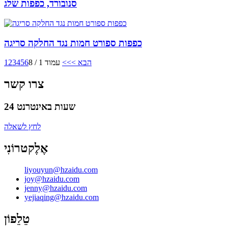
סנובורד, כפפות שלג
כפפות ספורט חמות נגד החלקה סריגה
הבא >
>>
עמוד 1 / 8
6
5
4
3
2
1
צרו קשר
24 שעות באינטרנט
לחץ לשאלה
אֶלֶקטרוֹנִי
liyouyun@hzaidu.com
joy@hzaidu.com
jenny@hzaidu.com
yejiaqing@hzaidu.com
טֵלֵפוֹן