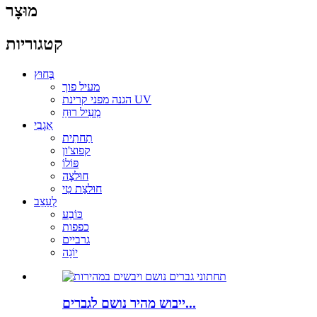
מוּצָר
קטגוריות
בָּחוּץ
מעיל פוך
הגנה מפני קרינת UV
מְעִיל רוּחַ
אַגָבִי
תַחתִית
קפוצ'ון
פּוֹלוֹ
חוּלצָה
חוּלצַת טִי
לְעַצֵב
כּוֹבַע
כפפות
גרביים
יוֹגָה
ייבוש מהיר נושם לגברים...