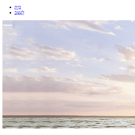
בַּיִת
לְעַצֵב