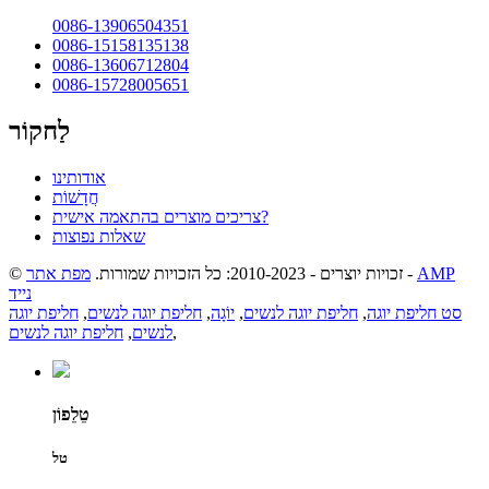
0086-13906504351
0086-15158135138
0086-13606712804
0086-15728005651
לַחקוֹר
אודותינו
חֲדָשׁוֹת
צריכים מוצרים בהתאמה אישית?
שאלות נפוצות
AMP
-
© זכויות יוצרים - 2010-2023: כל הזכויות שמורות.
מפת אתר
נייד
סט חליפת יוגה
,
חליפת יוגה לנשים
,
יוֹגָה
,
חליפת יוגה לנשים
,
חליפת יוגה
,
לנשים
,
חליפת יוגה לנשים
טֵלֵפוֹן
טל