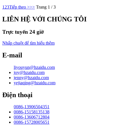
1
2
3
Tiếp theo >
>>
Trang 1 / 3
LIÊN HỆ VỚI CHÚNG TÔI
Trực tuyến 24 giờ
Nhấp chuột để tìm hiểu thêm
E-mail
liyouyun@hzaidu.com
joy@hzaidu.com
jenny@hzaidu.com
yejiaqing@hzaidu.com
Điện thoại
0086-13906504351
0086-15158135138
0086-13606712804
0086-15728005651