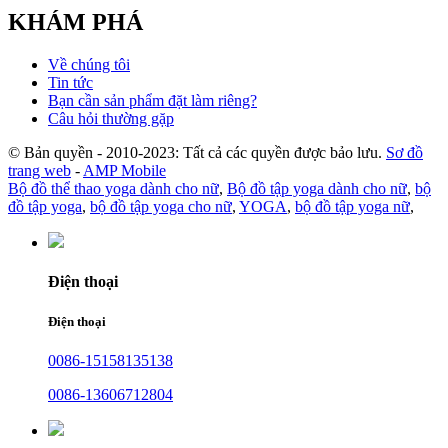
KHÁM PHÁ
Về chúng tôi
Tin tức
Bạn cần sản phẩm đặt làm riêng?
Câu hỏi thường gặp
© Bản quyền - 2010-2023: Tất cả các quyền được bảo lưu.
Sơ đồ
trang web
-
AMP Mobile
Bộ đồ thể thao yoga dành cho nữ
,
Bộ đồ tập yoga dành cho nữ
,
bộ
đồ tập yoga
,
bộ đồ tập yoga cho nữ
,
YOGA
,
bộ đồ tập yoga nữ
,
Điện thoại
Điện thoại
0086-15158135138
0086-13606712804