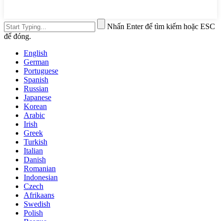
Nhấn Enter để tìm kiếm hoặc ESC
để đóng.
English
German
Portuguese
Spanish
Russian
Japanese
Korean
Arabic
Irish
Greek
Turkish
Italian
Danish
Romanian
Indonesian
Czech
Afrikaans
Swedish
Polish