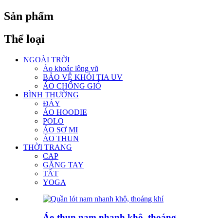
Sản phẩm
Thể loại
NGOÀI TRỜI
Áo khoác lông vũ
BẢO VỆ KHỎI TIA UV
ÁO CHỐNG GIÓ
BÌNH THƯỜNG
ĐÁY
ÁO HOODIE
POLO
ÁO SƠ MI
ÁO THUN
THỜI TRANG
CAP
GĂNG TAY
TẤT
YOGA
Áo thun nam nhanh khô, thoáng