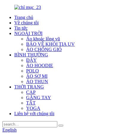
Trang chủ
Về chúng tôi
Tin tức
NGOÀI TRỜI
Áo khoác lông vũ
BẢO VỆ KHỎI TIA UV
ÁO CHỐNG GIÓ
BÌNH THƯỜNG
ĐÁY
ÁO HOODIE
POLO
ÁO SƠ MI
ÁO THUN
THỜI TRANG
CAP
GĂNG TAY
TẤT
YOGA
Liên hệ với chúng tôi
English