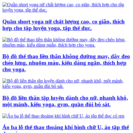
Quần short yoga nữ chất lượng cao, co giãn, thích
hợp cho tập luyện yoga, tập thể dục.
Bộ đồ thể thao liền thân không đường may, dây đeo
chéo lưng, nhuộm màu, kiểu dáng ngắn, thích hợp
cho yoga.
Bộ đồ liền thân tập luyện dành cho nữ, nhanh khô,
một mảnh, kiểu yoga, gym, quần đùi bó sát.
Áo ba lỗ thể thao thoáng khí hình chữ U, áo tập thể