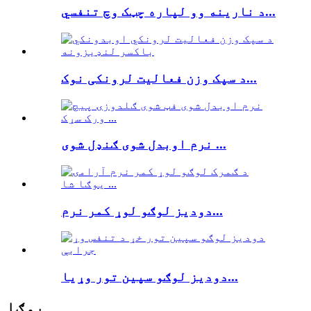
د نارینه وو لپاره چټک وچ تنفسي...
د سپک وزن فعالیت لرونکی نوک...
نرم اوبدل شوی ګنډل شوی ...
دودیز لوګو لوړ کمر نرم...
دودیز لوګو سپین تور وړیا...
یوګا