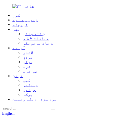
کور
زموږ په اړه
خبرونه
بهر
ښکته جاکټ
د UV محافظت
د باد ماتونکی
آرامه
لاندې
هوډي
پولو
شرټ
ټي شرټ
فېشن
کیپ
دستکشې
جرابې
یوګا
موږ سره اړیکه ونیسئ
English