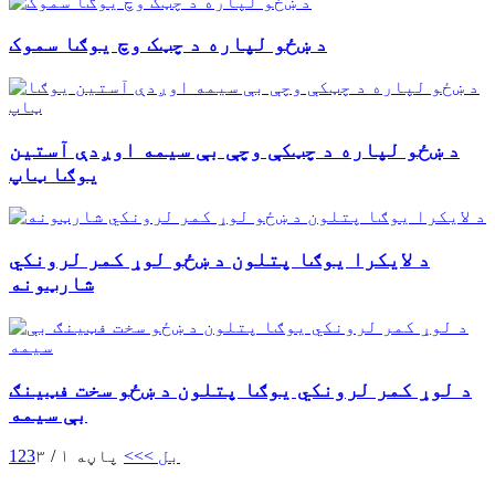
د ښځو لپاره د چټک وچ یوګا سموک
د ښځو لپاره د چټکې وچې بې سیمه اوږدې آستین
یوګا ټاپ
د لایکرا یوګا پتلون د ښځو لوړ کمر لرونکي
شارټونه
د لوړ کمر لرونکي یوګا پتلون د ښځو سخت فټینګ
بې سیمه
بل >
>>
پاڼه ۱ / ۳
3
2
1