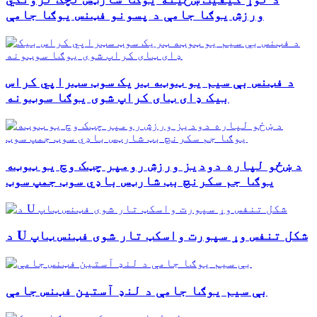
ورزش یوګا جامې د پسونو فټنس یوګا جامې
د فټنس بې سیم یو ټوټه ټریک سوټ سټراپي کراس
بیک ډای ټای کراپ شوی یوګا سوټونه
د ښځو لپاره دودیز ورزش رومپر چټک وچ یو ټوټه
یوګا جم سکرنچ بټ شارټس باډي سوټ جمپ سوټ
د U شکل تنفس وړ سپورت واسکټ تار شوی فټنس ټاپ
بې سیم یوګا جامې د لنډ آستین فټنس جامې