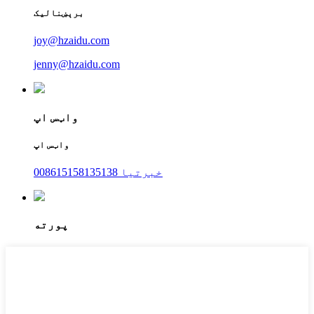
برېښنالیک
joy@hzaidu.com
jenny@hzaidu.com
واټس اپ
واټس اپ
008615158135138 خبرتیا
پورته