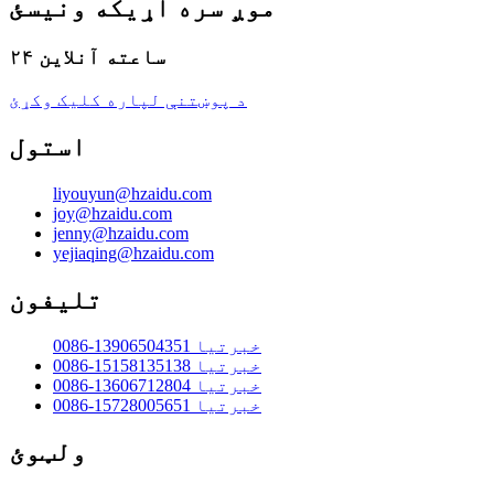
موږ سره اړیکه ونیسئ
۲۴ ساعته آنلاین
د پوښتنې لپاره کلیک وکړئ
استول
liyouyun@hzaidu.com
joy@hzaidu.com
jenny@hzaidu.com
yejiaqing@hzaidu.com
تلیفون
0086-13906504351 خبرتیا
0086-15158135138 خبرتیا
0086-13606712804 خبرتیا
0086-15728005651 خبرتیا
ولټوئ