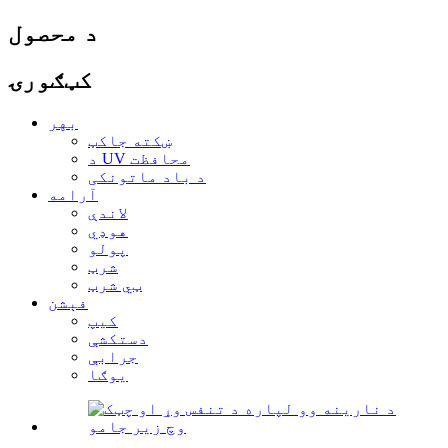
د محصول
کټګورۍ
بهر
ښکته جاکټ
د UV محافظت
د باد ماتونکی
آرامه
لاندې
هوډي
پولو
شرټ
ټي شرټ
فېشن
کیپ
دستکشې
جرابې
یوګا