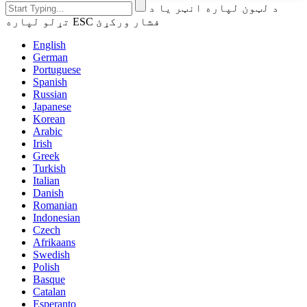
د لټون لپاره انټر یا د
تړلو لپاره ESC فشار ورکړئ
English
German
Portuguese
Spanish
Russian
Japanese
Korean
Arabic
Irish
Greek
Turkish
Italian
Danish
Romanian
Indonesian
Czech
Afrikaans
Swedish
Polish
Basque
Catalan
Esperanto