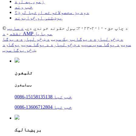
زموږ په اړه
خبرونه
دودیز محصولاتو ته اړتیا لرئ؟
پوښتنې او ځوابونه
© د چاپ حق - ۲۰۱۰-۲۰۲۳: ټول حقونه خوندي دي.
د سایټ
د AMP موبایل
نقشه
-
د ښځو لپاره د یوګا ټریک سوټ
,
د ښځو لپاره د یوګا
سوټ
,
د یوګا سوټ سیټ
,
د ښځو لپاره د یوګا سوټ
,
یوګا
,
د
,
ښځو یوګا سوټ
تلیفون
ټیلیفون
0086-15158135138 خبرتیا
0086-13606712804 خبرتیا
برېښنالیک