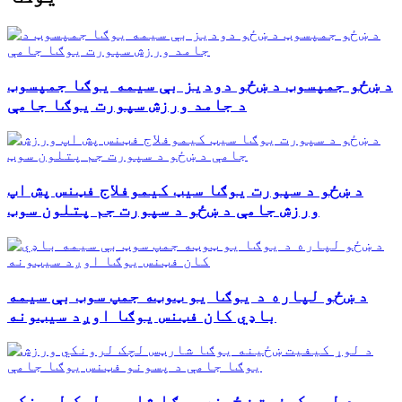
د ښځو جمپسوټ د ښځو دودیز بې سیمه یوګا جمپسوټ
د جامد ورزش سپورت یوګا جامې
د ښځو د سپورت یوګا سیټ کیموفلاج فټنس پش اپ
ورزش جامې د ښځو د سپورت جم پتلون سوټ
د ښځو لپاره د یوګا یو ټوټه جمپ سوټ بې سیمه
باډي کان فټنس یوګا اوږد سیټونه
د لوړ کیفیت ښځینه یوګا شارټس لچک لرونکي