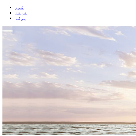
کور
فېشن
یوګا