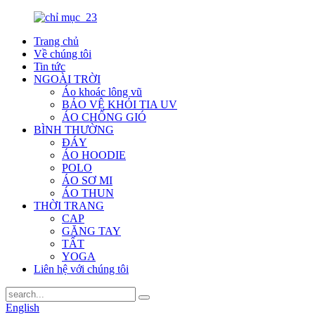
Trang chủ
Về chúng tôi
Tin tức
NGOÀI TRỜI
Áo khoác lông vũ
BẢO VỆ KHỎI TIA UV
ÁO CHỐNG GIÓ
BÌNH THƯỜNG
ĐÁY
ÁO HOODIE
POLO
ÁO SƠ MI
ÁO THUN
THỜI TRANG
CAP
GĂNG TAY
TẤT
YOGA
Liên hệ với chúng tôi
English