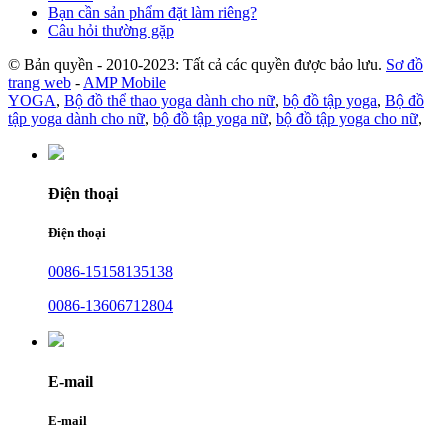
Bạn cần sản phẩm đặt làm riêng?
Câu hỏi thường gặp
© Bản quyền - 2010-2023: Tất cả các quyền được bảo lưu.
Sơ đồ
trang web
-
AMP Mobile
YOGA
,
Bộ đồ thể thao yoga dành cho nữ
,
bộ đồ tập yoga
,
Bộ đồ
tập yoga dành cho nữ
,
bộ đồ tập yoga nữ
,
bộ đồ tập yoga cho nữ
,
Điện thoại
Điện thoại
0086-15158135138
0086-13606712804
E-mail
E-mail