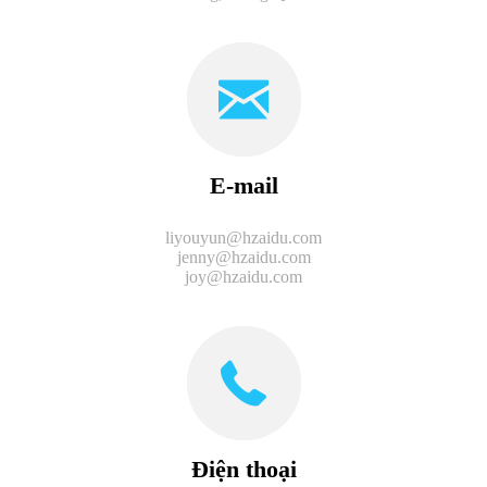
E-mail
liyouyun@hzaidu.com
jenny@hzaidu.com
joy@hzaidu.com
Điện thoại