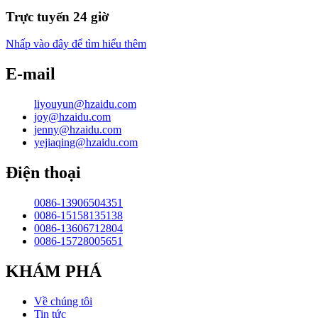
Trực tuyến 24 giờ
Nhấp vào đây để tìm hiểu thêm
E-mail
liyouyun@hzaidu.com
joy@hzaidu.com
jenny@hzaidu.com
yejiaqing@hzaidu.com
Điện thoại
0086-13906504351
0086-15158135138
0086-13606712804
0086-15728005651
KHÁM PHÁ
Về chúng tôi
Tin tức