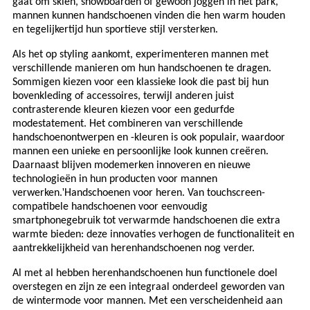
gaat om skiën, snowboarden of gewoon joggen in het park,
mannen kunnen handschoenen vinden die hen warm houden
en tegelijkertijd hun sportieve stijl versterken.
Als het op styling aankomt, experimenteren mannen met
verschillende manieren om hun handschoenen te dragen.
Sommigen kiezen voor een klassieke look die past bij hun
bovenkleding of accessoires, terwijl anderen juist
contrasterende kleuren kiezen voor een gedurfde
modestatement. Het combineren van verschillende
handschoenontwerpen en -kleuren is ook populair, waardoor
mannen een unieke en persoonlijke look kunnen creëren.
Daarnaast blijven modemerken innoveren en nieuwe
technologieën in hun producten voor mannen
'
verwerken.
Handschoenen voor heren. Van touchscreen-
compatibele handschoenen voor eenvoudig
smartphonegebruik tot verwarmde handschoenen die extra
warmte bieden: deze innovaties verhogen de functionaliteit en
aantrekkelijkheid van herenhandschoenen nog verder.
Al met al hebben herenhandschoenen hun functionele doel
overstegen en zijn ze een integraal onderdeel geworden van
de wintermode voor mannen. Met een verscheidenheid aan