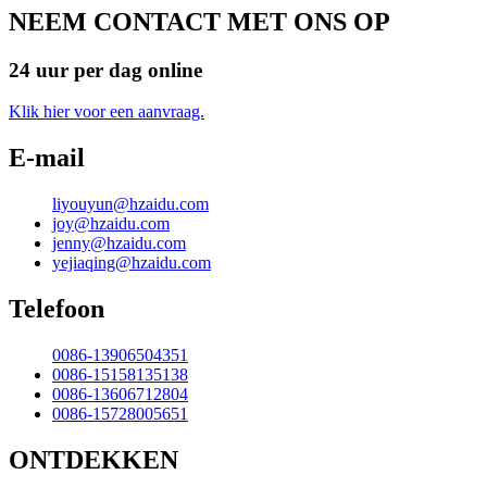
NEEM CONTACT MET ONS OP
24 uur per dag online
Klik hier voor een aanvraag.
E-mail
liyouyun@hzaidu.com
joy@hzaidu.com
jenny@hzaidu.com
yejiaqing@hzaidu.com
Telefoon
0086-13906504351
0086-15158135138
0086-13606712804
0086-15728005651
ONTDEKKEN