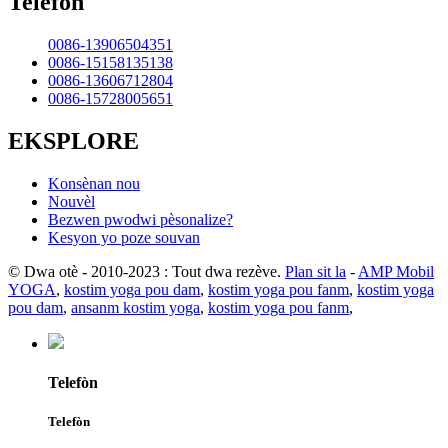
Telefòn
0086-13906504351
0086-15158135138
0086-13606712804
0086-15728005651
EKSPLORE
Konsènan nou
Nouvèl
Bezwen pwodwi pèsonalize?
Kesyon yo poze souvan
© Dwa otè - 2010-2023 : Tout dwa rezève.
Plan sit la
-
AMP Mobil
YOGA
,
kostim yoga pou dam
,
kostim yoga pou fanm
,
kostim yoga
pou dam
,
ansanm kostim yoga
,
kostim yoga pou fanm
,
Telefòn
Telefòn