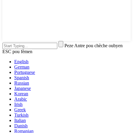
Peze Antre pou chèche oubyen
ESC pou fèmen
English
German
Portuguese
Spanish
Russian
Japanese
Korean
Arabic
Irish
Greek
Turkish
Italian
Danish
Romanian