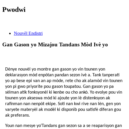
Pwodwi
Nouvèl
Nouvèl Endistri
Gan Gason yo Mizajou Tandans Mòd Ivè yo
Dènye nouvèl yo montre gan gason yo vin tounen yon
deklarasyon mòd enpòtan pandan sezon ivè a. Tank tanperati
yo ap bese epi van an ap mòde, rete cho ak alamòd vin tounen
yon pi gwo priyorite pou gason toupatou. Gan gason yo pa
sèlman atik fonksyonèl ki kenbe ou cho ankò. Yo evolye pou vin
tounen yon akseswa mòd ki ajoute yon lè distenksyon ak
rafinman nan nenpòt ekipe. Soti nan kwi rive nan lèn, gen yon
varyete materyèl ak modèl ki disponib pou satisfè diferan gou
ak preferans.
'
Youn nan mesye yo
Tandans gan sezon sa a se reaparisyon gan