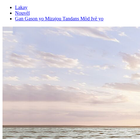
Lakay
Nouvèl
Gan Gason yo Mizajou Tandans Mòd Ivè yo