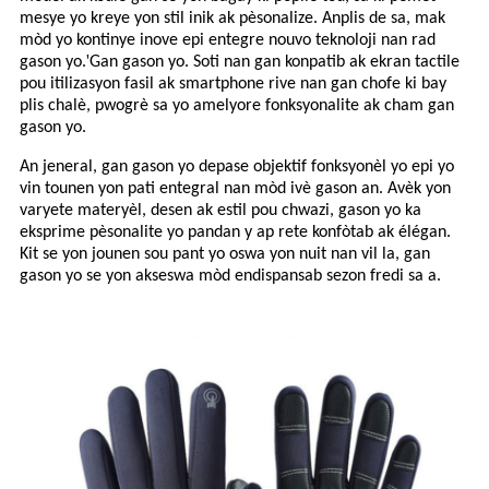
mesye yo kreye yon stil inik ak pèsonalize. Anplis de sa, mak
mòd yo kontinye inove epi entegre nouvo teknoloji nan rad
'
gason yo.
Gan gason yo. Soti nan gan konpatib ak ekran tactile
pou itilizasyon fasil ak smartphone rive nan gan chofe ki bay
plis chalè, pwogrè sa yo amelyore fonksyonalite ak cham gan
gason yo.
An jeneral, gan gason yo depase objektif fonksyonèl yo epi yo
vin tounen yon pati entegral nan mòd ivè gason an. Avèk yon
varyete materyèl, desen ak estil pou chwazi, gason yo ka
eksprime pèsonalite yo pandan y ap rete konfòtab ak élégan.
Kit se yon jounen sou pant yo oswa yon nuit nan vil la, gan
gason yo se yon akseswa mòd endispansab sezon fredi sa a.