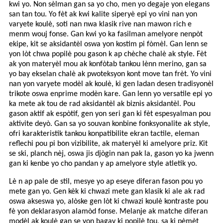
kwi yo. Non sèlman gan sa yo cho, men yo degaje yon elegans
san tan tou. Yo fèt ak kwi kalite siperyè epi yo vini nan yon
varyete koulè, soti nan nwa klasik rive nan mawon rich e
menm wouj fonse. Gan kwi yo ka fasilman amelyore nenpòt
ekipe, kit se aksidantèl oswa yon kostim pi fòmèl. Gan lenn se
yon lòt chwa popilè pou gason k ap chèche chalè ak style. Fèt
ak yon materyèl mou ak konfòtab tankou lènn merino, gan sa
yo bay ekselan chalè ak pwoteksyon kont move tan frèt. Yo vini
nan yon varyete modèl ak koulè, ki gen ladan desen tradisyonèl
trikote oswa enprime modèn kare. Gan lenn yo versatile epi yo
ka mete ak tou de rad aksidantèl ak biznis aksidantèl. Pou
gason aktif ak espòtif, gen yon seri gan ki fèt espesyalman pou
aktivite deyò. Gan sa yo souvan konbine fonksyonalite ak style,
ofri karakteristik tankou konpatibilite ekran tactile, eleman
reflechi pou pi bon vizibilite, ak materyèl ki amelyore priz. Kit
se ski, planch nèj, oswa jis djògin nan pak la, gason yo ka jwenn
gan ki kenbe yo cho pandan y ap amelyore style atletik yo.
Lè n ap pale de stil, mesye yo ap eseye diferan fason pou yo
mete gan yo. Gen kèk ki chwazi mete gan klasik ki ale ak rad
oswa akseswa yo, alòske gen lòt ki chwazi koulè kontraste pou
fè yon deklarasyon alamòd fonse. Melanje ak matche diferan
modèl ak koulè gan se yon bagay ki popilè tou, sa ki pèmèt