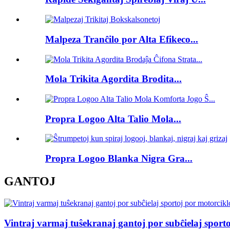
Malpeza Tranĉilo por Alta Efikeco...
Mola Trikita Agordita Brodita...
Propra Logoo Alta Talio Mola...
Propra Logoo Blanka Nigra Gra...
GANTOJ
Vintraj varmaj tuŝekranaj gantoj por subĉielaj sport