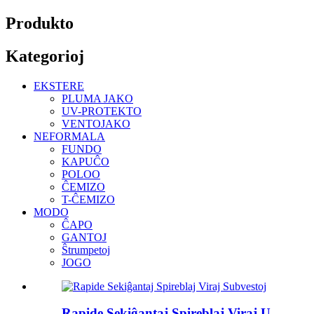
Produkto
Kategorioj
EKSTERE
PLUMA JAKO
UV-PROTEKTO
VENTOJAKO
NEFORMALA
FUNDO
KAPUĈO
POLOO
ĈEMIZO
T-ĈEMIZO
MODO
ĈAPO
GANTOJ
Ŝtrumpetoj
JOGO
Rapide Sekiĝantaj Spireblaj Viraj U...