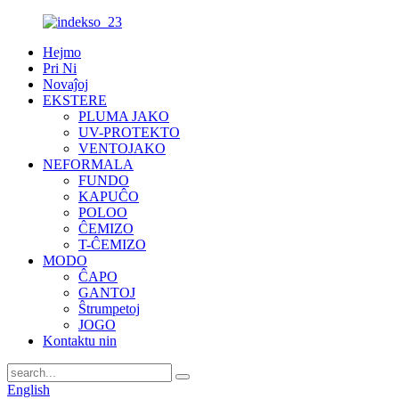
Hejmo
Pri Ni
Novaĵoj
EKSTERE
PLUMA JAKO
UV-PROTEKTO
VENTOJAKO
NEFORMALA
FUNDO
KAPUĈO
POLOO
ĈEMIZO
T-ĈEMIZO
MODO
ĈAPO
GANTOJ
Ŝtrumpetoj
JOGO
Kontaktu nin
English