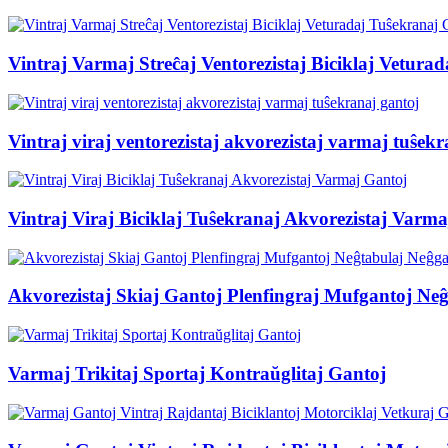
Vintraj Varmaj Streĉaj Ventorezistaj Biciklaj Vetura
Vintraj viraj ventorezistaj akvorezistaj varmaj tuŝek
Vintraj Viraj Biciklaj Tuŝekranaj Akvorezistaj Varm
Akvorezistaj Skiaj Gantoj Plenfingraj Mufgantoj Ne
Varmaj Trikitaj Sportaj Kontraŭglitaj Gantoj