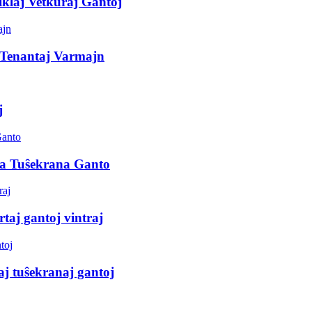
iklaj Vetkuraj Gantoj
 Tenantaj Varmajn
j
ka Tuŝekrana Ganto
taj gantoj vintraj
aj tuŝekranaj gantoj