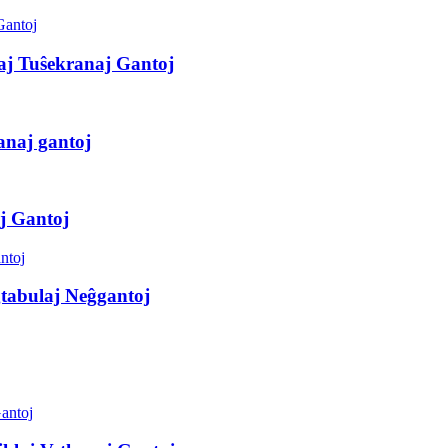
daj Tuŝekranaj Gantoj
ranaj gantoj
aj Gantoj
ĝtabulaj Neĝgantoj