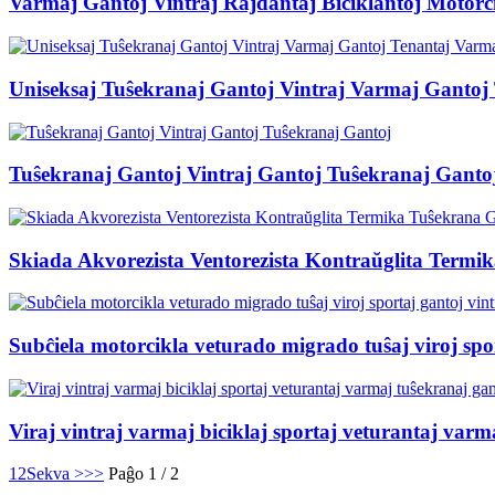
Varmaj Gantoj Vintraj Rajdantaj Biciklantoj Motorc
Uniseksaj Tuŝekranaj Gantoj Vintraj Varmaj Gantoj
Tuŝekranaj Gantoj Vintraj Gantoj Tuŝekranaj Ganto
Skiada Akvorezista Ventorezista Kontraŭglita Termi
Subĉiela motorcikla veturado migrado tuŝaj viroj spor
Viraj vintraj varmaj biciklaj sportaj veturantaj varm
1
2
Sekva >
>>
Paĝo 1 / 2