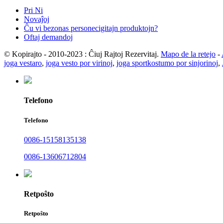
Pri Ni
Novaĵoj
Ĉu vi bezonas personecigitajn produktojn?
Oftaj demandoj
© Kopirajto - 2010-2023 : Ĉiuj Rajtoj Rezervitaj.
Mapo de la retejo
-
joga vestaro
,
joga vesto por virinoj
,
joga sportkostumo por sinjorinoj
,
Telefono
Telefono
0086-15158135138
0086-13606712804
Retpoŝto
Retpoŝto