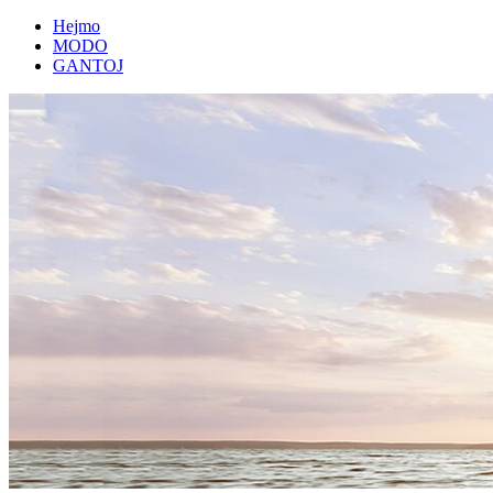
Hejmo
MODO
GANTOJ