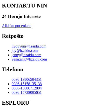
KONTAKTU NIN
24 Horojn Interrete
Alklaku por enketo
Retpoŝto
liyouyun@hzaidu.com
joy@hzaidu.com
jenny@hzaidu.com
yejiaqing@hzaidu.com
Telefono
0086-13906504351
0086-15158135138
0086-13606712804
0086-15728005651
ESPLORU