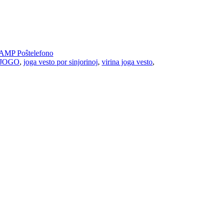
AMP Poŝtelefono
JOGO
,
joga vesto por sinjorinoj
,
virina joga vesto
,