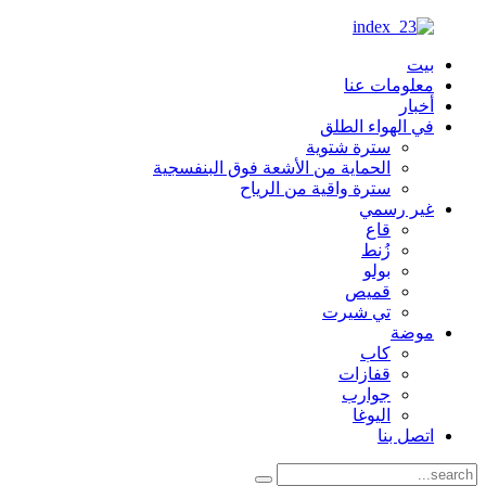
بيت
معلومات عنا
أخبار
في الهواء الطلق
سترة شتوية
الحماية من الأشعة فوق البنفسجية
سترة واقية من الرياح
غير رسمي
قاع
زُنط
بولو
قميص
تي شيرت
موضة
كاب
قفازات
جوارب
اليوغا
اتصل بنا