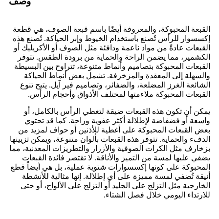
وصف
القبعة المحبوكة، والمعروفة أيضًا باسم قبعة الصوف، هي قطعة
إكسسوار للرأس تُصنع باستخدام الخيوط وإبر الحياكة. تُصنع هذه
القبعات عادةً من مواد ناعمة ودافئة مثل الصوف أو الأكريليك أو
الكشمير، مما يضمن الراحة والحماية من برودة الطقس. تتوفر
القبعات المحبوكة بتصاميم وأنماط متنوعة، تتراوح بين البسيطة
والسهلة إلى المعقدة والمزخرفة. تشمل بعض أنماط الحياكة
الشائعة الغرز المضلعة، والضفائر، وتصاميم فير آيل. يتيح تنوع
القبعات المحبوكة ملاءمتها لمختلف الأذواق وأحجام الرأس.
يمكن أن تكون هذه القبعات ضيقة لتغطي الرأس بالكامل، أو
واسعة أو فضفاضة لإطلالة أكثر عفوية وراحة. كما قد تحتوي
بعض القبعات المحبوكة على أغطية للأذنين أو حواف لمزيد من
الدفء والحماية. تتوفر هذه القبعات بألوان متنوعة، ويمكن تزيينها
بزخارف مثل الكرات الصوفية والأزرار والتطريزات المعدنية، مما
يضفي عليها لمسة من التميز والأناقة. لا تقتصر فائدة القبعات
المحبوكة على كونها إكسسوارات شتوية عملية، بل هي أيضاً قطع
أنيقة تُضفي لمسة مميزة على أي إطلالة. إنها مثالية للأنشطة
الخارجية مثل التزلج على الجليد أو التزلج على الألواح، أو حتى
للارتداء اليومي خلال فصل الشتاء.