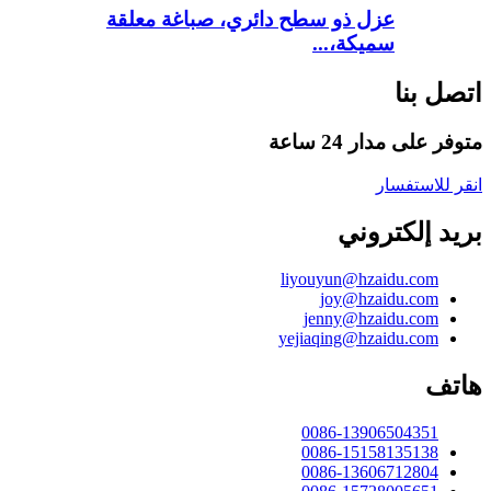
عزل ذو سطح دائري، صباغة معلقة
سميكة،...
اتصل بنا
متوفر على مدار 24 ساعة
انقر للاستفسار
بريد إلكتروني
liyouyun@hzaidu.com
joy@hzaidu.com
jenny@hzaidu.com
yejiaqing@hzaidu.com
هاتف
0086-13906504351
0086-15158135138
0086-13606712804