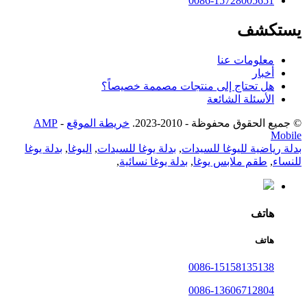
0086-15728005651
يستكشف
معلومات عنا
أخبار
هل تحتاج إلى منتجات مصممة خصيصاً؟
الأسئلة الشائعة
© جميع الحقوق محفوظة - 2010-2023.
خريطة الموقع
-
AMP
Mobile
بدلة رياضية لليوغا للسيدات
,
بدلة يوغا للسيدات
,
اليوغا
,
بدلة يوغا
للنساء
,
طقم ملابس يوغا
,
بدلة يوغا نسائية
,
هاتف
هاتف
0086-15158135138
0086-13606712804