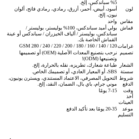
5% سباندكس، إلخ.
لون
أسود، أبيض، أحمر، أزرق، رمادي، رمادي فاتح، ألوان
نيون، إلخ.
مقاس
واحد
قماش
بولي أميد سباندكس، 100% بوليستر، بوليستر /
سباندكس، بوليستر / ألياف الخيزران / سباندكس أو عينة
القماش الخاصة بك.
120 / 140 / 160 / 180 / 200 / 220 / 240 / 280 GSM
غرامات
تصميم
نرحب بتصنيع المعدات الأصلية (OEM) أو تصميمها
وتصنيعها (ODM)!
الشعار
طباعة شعارك، تطريزه، نقله بالحرارة، إلخ.
سستة
SBS، أو المعيار العادي، أو تصميمك الخاص.
شروط
التحويل المصرفي، الاعتماد المستندي، ويسترن يونيون،
الدفع
موني جرام، باي بال، الضمان، النقد، إلخ.
وقت
7-15 يومًا
أخذ
العينات
موعد
20-35 يومًا بعد تأكيد الدفع
التسليم