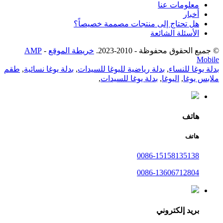
معلومات عنا
أخبار
هل تحتاج إلى منتجات مصممة خصيصاً؟
الأسئلة الشائعة
© جميع الحقوق محفوظة - 2010-2023.
خريطة الموقع
-
AMP
Mobile
بدلة يوغا للنساء
,
بدلة رياضية لليوغا للسيدات
,
بدلة يوغا نسائية
,
طقم
ملابس يوغا
,
اليوغا
,
بدلة يوغا للسيدات
,
هاتف
هاتف
0086-15158135138
0086-13606712804
بريد إلكتروني