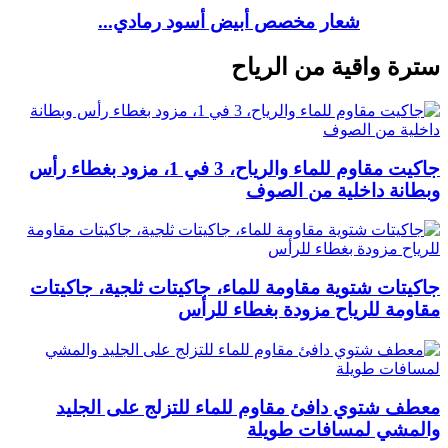
شعار مخصص أبيض أسود رمادي...
سترة واقية من الرياح
جاكيت مقاوم للماء والرياح، 3 في 1، مزود بغطاء رأس
وبطانة داخلية من الصوف
جاكيتات شتوية مقاومة للماء، جاكيتات ثلجية، جاكيتات
مقاومة للرياح مزودة بغطاء للرأس
معطف شتوي دافئ مقاوم للماء للتزلج على الجليد
والمشي لمسافات طويلة