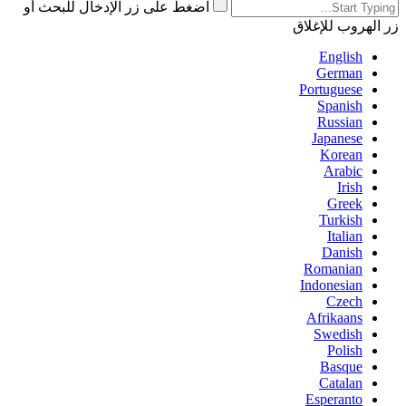
اضغط على زر الإدخال للبحث أو
زر الهروب للإغلاق
English
German
Portuguese
Spanish
Russian
Japanese
Korean
Arabic
Irish
Greek
Turkish
Italian
Danish
Romanian
Indonesian
Czech
Afrikaans
Swedish
Polish
Basque
Catalan
Esperanto