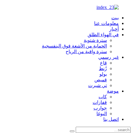
بيت
معلومات عنا
أخبار
في الهواء الطلق
سترة شتوية
الحماية من الأشعة فوق البنفسجية
سترة واقية من الرياح
غير رسمي
قاع
زُنط
بولو
قميص
تي شيرت
موضة
كاب
قفازات
جوارب
اليوغا
اتصل بنا