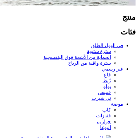
منتج
فئات
في الهواء الطلق
سترة شتوية
الحماية من الأشعة فوق البنفسجية
سترة واقية من الرياح
غير رسمي
قاع
زُنط
بولو
قميص
تي شيرت
موضة
كاب
قفازات
جوارب
اليوغا