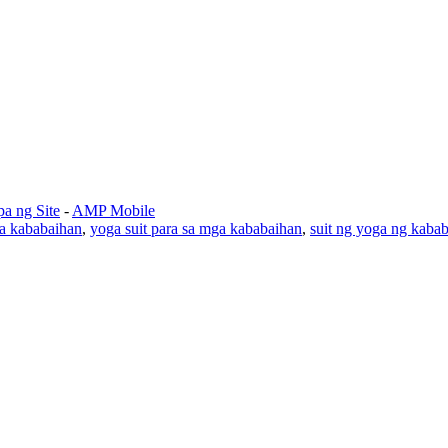
a ng Site
-
AMP Mobile
ga kababaihan
,
yoga suit para sa mga kababaihan
,
suit ng yoga ng kaba