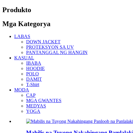
Produkto
Mga Kategorya
LABAS
DOWN JACKET
PROTEKSYON SA UV
PANTANGGAL NG HANGIN
KASUAL
IBABA
HOODIE
POLO
DAMIT
T-Shirt
MODA
CAP
MGA GWANTES
MEDYAS
YOGA
Mabilis na Tuyong Nakahingang Pamlalaki