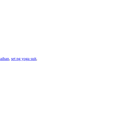
baihan
,
set ng yoga suit
,