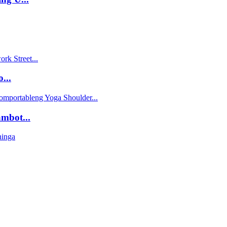
...
mbot...