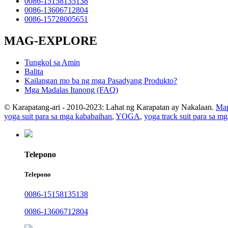
0086-15158135138
0086-13606712804
0086-15728005651
MAG-EXPLORE
Tungkol sa Amin
Balita
Kailangan mo ba ng mga Pasadyang Produkto?
Mga Madalas Itanong (FAQ)
© Karapatang-ari - 2010-2023: Lahat ng Karapatan ay Nakalaan.
Map
yoga suit para sa mga kababaihan
,
YOGA
,
yoga track suit para sa m
Telepono
Telepono
0086-15158135138
0086-13606712804