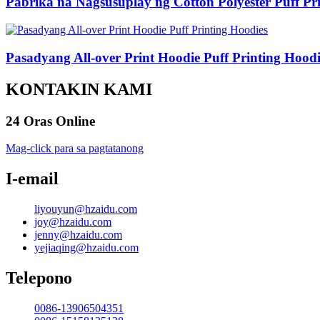
Pabrika na Nagsusuplay ng Cotton Polyester Puff Pr
Pasadyang All-over Print Hoodie Puff Printing Hoodi
KONTAKIN KAMI
24 Oras Online
Mag-click para sa pagtatanong
I-email
liyouyun@hzaidu.com
joy@hzaidu.com
jenny@hzaidu.com
yejiaqing@hzaidu.com
Telepono
0086-13906504351