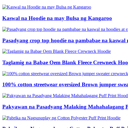
Kaswal na Hoodie na may Bulsa ng Kangaroo
Pasadyang crop top hoodie na pambabae na kaswal n
Taglamig na Babae Oem Blank Fleece Crewneck Hoo
100% cotton streetwear oversized Brown jumper swea
Pakyawan na Pasadyang Malaking Mahahalagang Pu